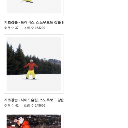
 강습 동영상
기초강습 - 트래버스, 스노우보드 강습 동영상
[89]
[56]
추천 수 37
조회 수 163299
영상
기초강습 - 사이드슬립, 스노우보드 강습 동영상
[35]
[44]
[1]
추천 수 41
조회 수 145686