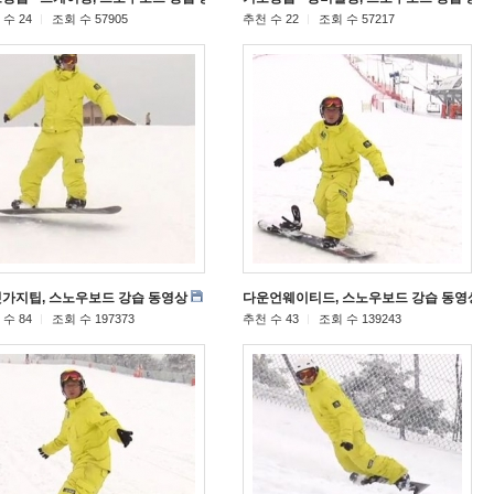
수 24
조회 수 57905
추천 수 22
조회 수 57217
가지팁, 스노우보드 강습 동영상
다운언웨이티드, 스노우보드 강습 동영상
[158]
수 84
조회 수 197373
추천 수 43
조회 수 139243