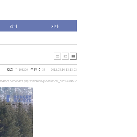
장터
기타
조회 수
추천 수
163299
37
2012.05.10 13:13:03
yboarder.com/index.php?mid=Riding&document_srl=13004522