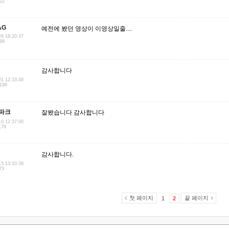
.22
AG
예전에 봤던 영상이 이영상일줄....
26 18:20:37
.99
감사합니다
21 12:33:49
.196
파크
잘봤습니다 감사합니다
10 12:37:00
179
감사합니다.
15 13:33:39
73
첫 페이지
끝 페이지
1
2