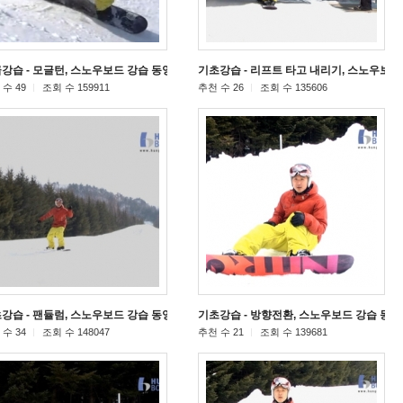
강습 - 모글턴, 스노우보드 강습 동영상
기초강습 - 리프트 타고 내리기, 스노우보드
[124]
수 49
조회 수 159911
추천 수 26
조회 수 135606
강습 - 팬듈럼, 스노우보드 강습 동영상
기초강습 - 방향전환, 스노우보드 강습 동
[50]
수 34
조회 수 148047
추천 수 21
조회 수 139681