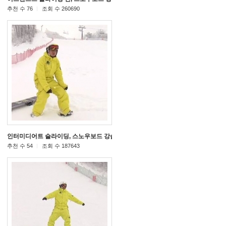
추천 수 76
조회 수 260690
인터미디어트 슬라이딩, 스노우보드 강습 동영상
[86]
[64]
추천 수 54
조회 수 187643