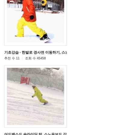
영상
기초강습 - 한발로 경사면 이동하기, 스노우보드 강습 동영상
[31]
[18]
추천 수 11
조회 수 45458
영상
어드밴스드 슬라이딩 턴, 스노우보드 강습 동영상
[20]
[124]