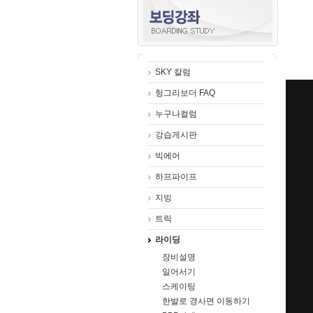
SKY 칼럼
헝그리보더 FAQ
누구나컬럼
강습게시판
빅에어
하프파이프
지빙
트릭
라이딩
장비설명
일어서기
스케이팅
한발로 경사면 이동하기