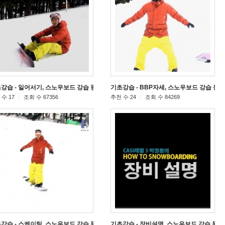
강습 - 일어서기, 스노우보드 강습 동영상
기초강습 - BBP자세, 스노우보드 강습 동
[28]
수 17
조회 수 67356
추천 수 24
조회 수 84269
강습 - 스케이팅, 스노우보드 강습 동영상
기초강습 - 장비설명, 스노우보드 강습 동
[31]