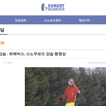
보딩강좌
스노보드장비
영상기타
딩
수
26
습 - 트래버스, 스노우보드 강습 동영상
*.173.38.44
http://www.hungr