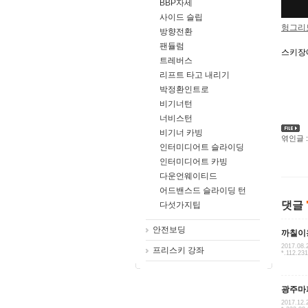
BBP자세
사이드 슬립
헝그리
방향전환
팬듈럼
스키장
트레버스
리프트 타고 내리기
박정환인트로
비기너턴
너비스턴
비기너 카빙
엮인글 :
인터미디어트 슬라이딩
인터미디어트 카빙
다운언웨이티드
어드밴스드 슬라이딩 턴
댓글
다섯가지팁
안전보딩
까칠이
2017.08.
프리스키 강좌
*.112.23
광주마
2017.12.