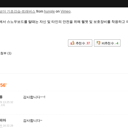
보더 기초강습-트래버스
from
hungle
on
Vimeo
.
에서 스노우보드를 탈때는 자신 및 타인의 안전을 위해 헬멧 및 보호장비를 착용하고
추천 수
37
비추천 수
-4
첨부 (1)
'56'
용
감사합니다~~!
29 13:25:32
1.131
피아
감사합니다~
26 16:32:28