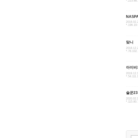
*.223.88
NASP
2018.02.
*.196.19
맞니
2018.12.
*.76.102
아이비
2019.12.
*.54.111.
술꾼23
2020.02.
*.115.80.