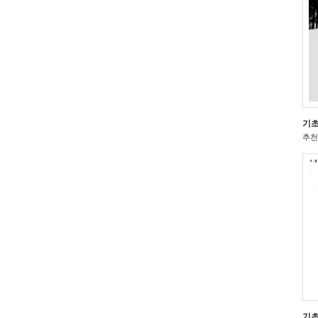
기초
추천 
기초