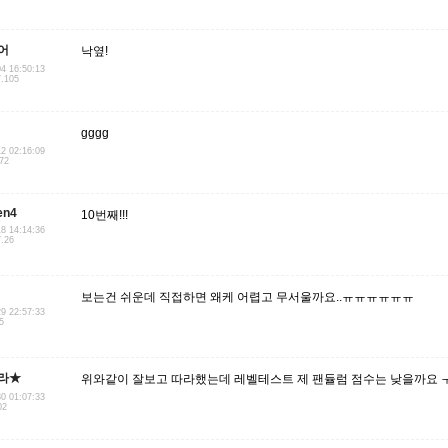
어
낙옆!
04 16:50:13
7.105
gggg
12 02:16:09
.72
en4
10번째!!!
18 14:14:36
7.26
보는건 쉬운데 직접하면 왜케 어렵고 무서울까요..ㅠㅠㅠㅠㅠㅠ
29 22:57:33
5
라★
위와같이 잘보고 따라했는데 레벨테스트 제 팬듈럼 점수는 낮을까요 
30 01:07:33
02