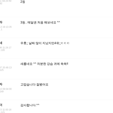
11 04:23:50
2등
.92
라
3등.. 메달권 처음 해보네요 ^^
13 19:13:35
1.1
네
우훗;; 날짜 많이 지났지만4위;;ㄷㄷㄷ
08 11:24:17
9.195
새롭네요 ^^ 차분한 강습 귀에 쏙쏙!!
07 20:48:13
.125
자
고맙습니다 잘봤어요
10 09:04:00
.149
더
감사합니다.^^
15 11:00:16
9.121