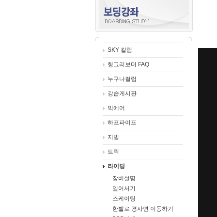
SKY 칼럼
헝그리보더 FAQ
누구나컬럼
강습게시판
빅에어
하프파이프
지빙
트릭
라이딩
장비설명
일어서기
스케이팅
한발로 경사면 이동하기