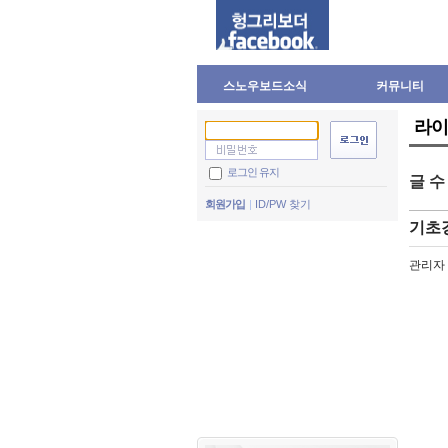
스노우보드소식
커뮤니티
라이
로그인 유지
글 
회원가입
ID/PW 찾기
기초강
관리자