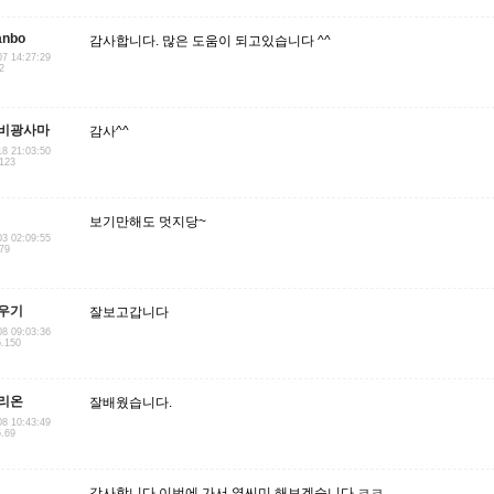
anbo
감사합니다. 많은 도움이 되고있습니다 ^^
07 14:27:29
2
비광사마
감사^^
18 21:03:50
.123
보기만해도 멋지당~
03 02:09:55
.79
우기
잘보고갑니다
08 09:03:36
5.150
리온
잘배웠습니다.
08 10:43:49
5.69
감사합니다 이번에 가서 열씨미 해보겠습니다 ㅋㅋ