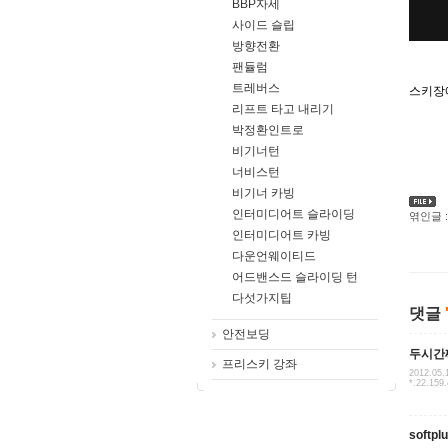
BBP자세
사이드 슬립
방향전환
팬듈럼
트레버스
스키장
리프트 타고 내리기
박정환인트로
비기너턴
너비스턴
비기너 카빙
인터미디어트 슬라이딩
엮인글 :
인터미디어트 카빙
다운언웨이티드
어드밴스드 슬라이딩 턴
다섯가지팁
댓글
안전보딩
두시간
프리스키 강좌
2012.05.
*.22.159
softpl