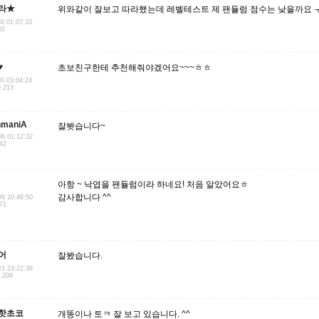
라★
위와같이 잘보고 따라했는데 레벨테스트 제 팬듈럼 점수는 낮을까요 
30 01:07:33
02
♥
초보친구한테 추천해줘야겠어요~~~ㅎㅎ
30 03:04:24
9.213
nmaniA
잘봣습니다~
06 01:12:32
142
아항 ~ 낙엽을 팬듈럼이라 하네요! 처음 알았어요ㅎ
감사합니다 ^^
09 20:46:50
.71
어
잘봤습니다.
21 23:22:39
2.208
핫초코
개똥이나 토ㅋ 잘 보고 있습니다. ^^