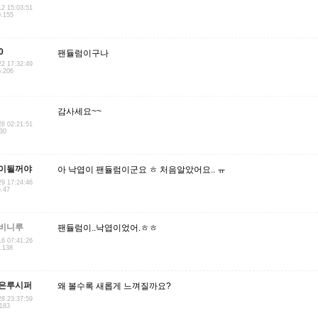
12 15:03:51
0.155
0
팬듈럼이구나
22 17:32:49
5.206
감사세요~~
28 02:21:51
230
이될꺼야
아 낙엽이 팬듈럼이군요 ㅎ 처음알았어요.. ㅠ
29 17:24:46
6.47
비니루
팬듈럼이..낙엽이었어.ㅎㅎ
16 07:41:26
5.138
은루시퍼
왜 볼수록 새롭게 느껴질까요?
28 23:37:59
.183