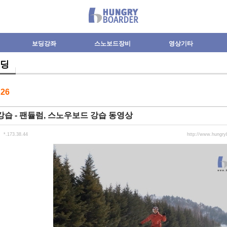
보딩강좌
스노보드장비
영상기타
딩
수
26
습 - 팬듈럼, 스노우보드 강습 동영상
*.173.38.44
http://www.hungr