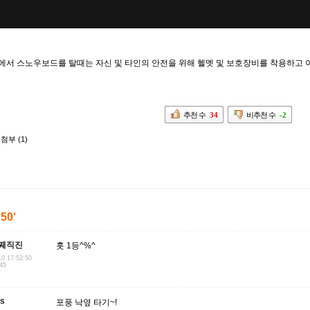
에서 스노우보드를 탈때는 자신 및 타인의 안전을 위해 헬멧 및 보호장비를 착용하고
추천 수
34
비추천 수
-2
첨부 (1)
'50'
째직진
훗 1등^%^
10 17:52:50
.45
us
포풍 낙옆 타기~!