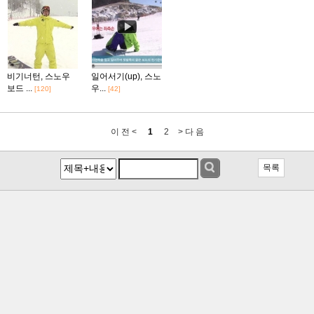
비기너턴, 스노우
일어서기(up), 스노
보드 ...
우...
[120]
[42]
이 전 <
1
2
> 다 음
목록