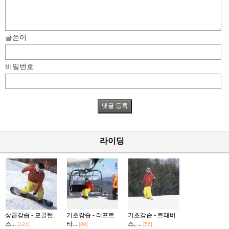
글쓴이
비밀번호
라이딩
상급강습 - 모글턴,
기초강습 - 리프트
기초강습 - 트래버
스...
타...
스, ...
[124]
[89]
[56]