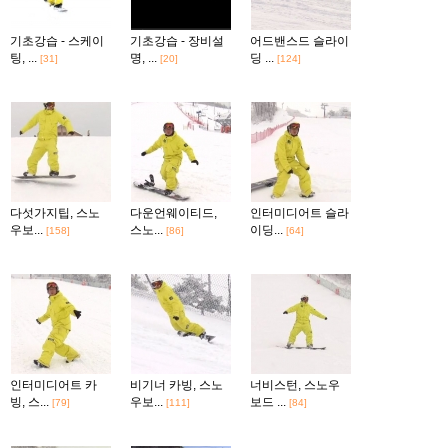
기초강습 - 스케이
기초강습 - 장비설
어드밴스드 슬라이
팅, ...
명, ...
딩 ...
[31]
[20]
[124]
다섯가지팁, 스노
다운언웨이티드,
인터미디어트 슬라
우보...
스노...
이딩...
[158]
[86]
[64]
인터미디어트 카
비기너 카빙, 스노
너비스턴, 스노우
빙, 스...
우보...
보드 ...
[79]
[111]
[84]