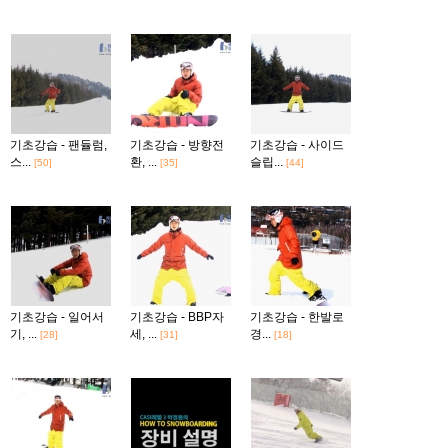
기초강습 - 팬듈럼,
기초강습 - 방향전
기초강습 - 사이드
스...
환, ...
슬립...
[50]
[35]
[44]
기초강습 - 일어서
기초강습 - BBP자
기초강습 - 한발로
기, ...
세, ...
경...
[28]
[31]
[18]