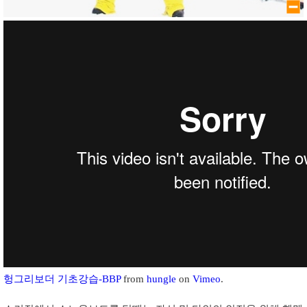
헝그리보더 기초강습-BBP
from
hungle
on
Vimeo
.