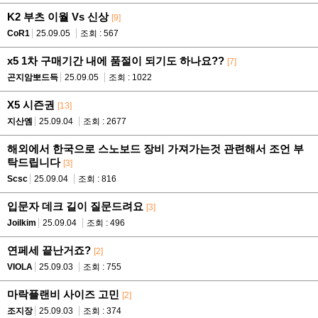
K2 부츠 이월 Vs 신상
[9]
CoR1
25.09.05
조회 : 567
x5 1차 구매기간 내에 품절이 되기도 하나요??
[7]
곤지암뽀드득
25.09.05
조회 : 1022
X5 시즌권
[13]
지산옘
25.09.04
조회 : 2677
해외에서 한국으로 스노보드 장비 가져가는것 관련해서 조언 부
탁드립니다
[3]
Scsc
25.09.04
조회 : 816
입문자 데크 길이 질문드려요
[3]
Joilkim
25.09.04
조회 : 496
연페세 끝난거죠?
[2]
VIOLA
25.09.03
조회 : 755
마락플랜비 사이즈 고민
[2]
조지장
25.09.03
조회 : 374