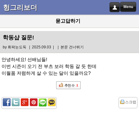
헝그리보더
Menu
묻고답하기
학동샵 질문!
by
휘팍눈도둑
| 2025.09.03 |
|
본문 건너뛰기
안녕하세요! 선배님들!
이번 시즌이 오기 전 부츠 보러 학동 갈 듯 한데
이월품 저렴하게 살 수 있는 달이 있을까요?
추천 수
1
스크랩