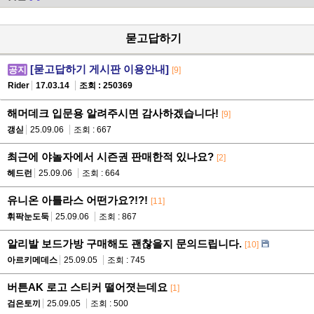
묻고답하기
[묻고답하기 게시판 이용안내]
공지
[9]
Rider
17.03.14
조회 : 250369
해머데크 입문용 알려주시면 감사하겠습니다!
[9]
갱싣
25.09.06
조회 : 667
최근에 야놀자에서 시즌권 판매한적 있나요?
[2]
헤드런
25.09.06
조회 : 664
유니온 아틀라스 어떤가요?!?!
[11]
휘팍눈도둑
25.09.06
조회 : 867
알리발 보드가방 구매해도 괜찮을지 문의드립니다.
[10]
아르키메데스
25.09.05
조회 : 745
버튼AK 로고 스티커 떨어졋는데요
[1]
검은토끼
25.09.05
조회 : 500