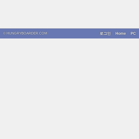
© HUNGRYBOARDER.COM
로그인
Home
PC