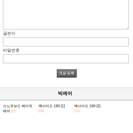
글쓴이
비밀번호
빅에어
스노우보드 베이직
백사이드 180 [1]
백사이드 180 [2]
에어
[28]
[13]
[57]