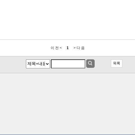
이 전 <
1
> 다 음
목록