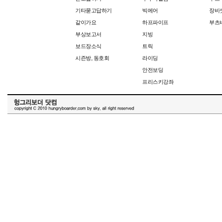
기타묻고답하기
빅에어
장비
같이가요
하프파이프
부츠
부상보고서
지빙
보드장소식
트릭
시즌방, 동호회
라이딩
안전보딩
프리스키강좌