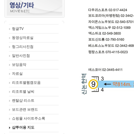
헝글TV
동영상자료실
헝그리사진첩
일반사진첩
보딩음악
자료실
리조트별웹캠모음
리조트별 날씨
렌탈샵 리스트
보드관련 브랜드
쇼핑몰 사이트주소록
샵투어용 지도