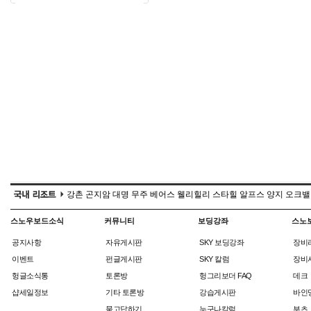
강촌
곤지암
대명
무주
베어스
웰리힐리
스타힐
알프스
양지
오크밸
스노우보드소식
커뮤니티
보딩강좌
스노
공지사항
자유게시판
SKY 보딩강좌
장비
이벤트
펀글게시판
SKY 칼럼
장비
헝글소식통
토론방
헝그리보더 FAQ
데크
샵세일정보
기타 토론방
강습게시판
바인
묻고답하기
누구나칼럼
부츠